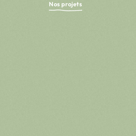
Par e-mail
Nos projets
hello@wearemerci.co