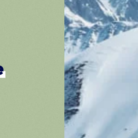
plutôt bavards
L’agen
Experti
Prénom *
e
Projets
Nom *
Actus
E-mail *
ce,
Recrut