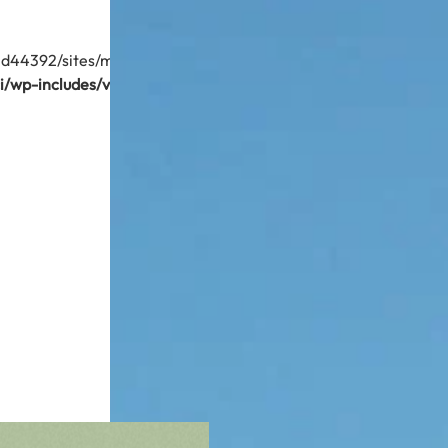
44392/sites/merci/wp-admin/css/view-transitions.min.css): Fail
/wp-includes/view-transitions.php