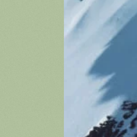
Contac
m