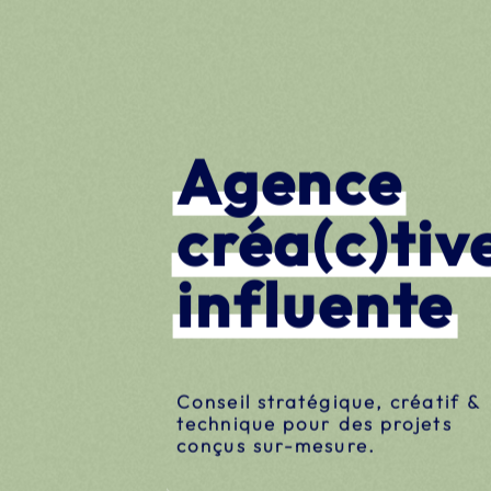
Agence
créa(c)tiv
influente
Par téléphone
+33 4 13 33 34 18
236 Av. du Centenaire,
Conseil stratégique, créatif &
73700 Bourg-Saint-Mauri
technique pour des projets
conçus sur-mesure.
France