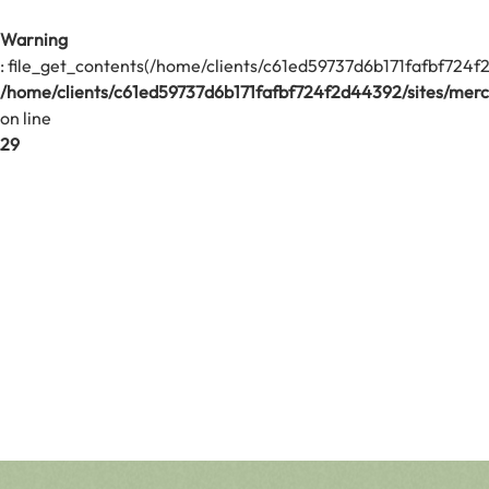
Warning
: file_get_contents(/home/clients/c61ed59737d6b171fafbf724f2d
/home/clients/c61ed59737d6b171fafbf724f2d44392/sites/merci
on line
29