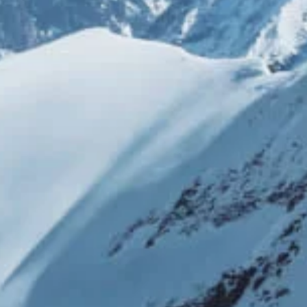
ce
se
ement