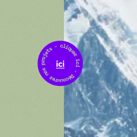
z
e
i
u
c
q
i
i
l
-
c
D
-
ici
é
c
s
o
t
u
e
v
j
r
o
e
r
z
p
n
s
o
ntagnards
ma