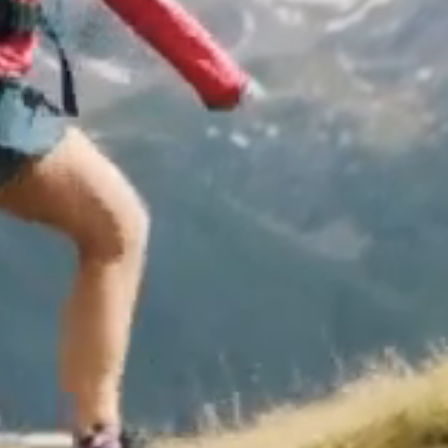
Actus
Nom *
Recrutem
E-mail *
Contact