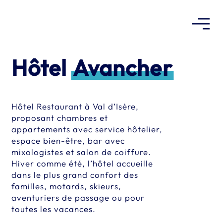
Warning
:
file_get_contents(/home/clients/c61ed59737d6b171fafbf724f2
admin/css/view-transitions.min.css): Failed to open stream: No
Hôtel
Avancher
such file or directory in
/home/clients/c61ed59737d6b171fafbf724f2d44392/sites/merc
includes/view-transitions.php
on line
Hôtel Restaurant à Val d’Isère,
29
proposant chambres et
appartements avec service hôtelier,
espace bien-être, bar avec
mixologistes et salon de coiffure.
Hiver comme été, l’hôtel accueille
dans le plus grand confort des
familles, motards, skieurs,
aventuriers de passage ou pour
toutes les vacances.