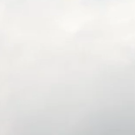
Montagnard
plutôt bav