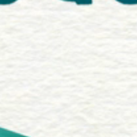
Actus
Nom *
Recrutem
E-mail *
Contact