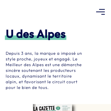
Warning
:
file_get_contents(/home/clients/c61ed59737d6b171fafbf724f2
admin/css/view-transitions.min.css): Failed to open stream: No
U des Alpes
such file or directory in
/home/clients/c61ed59737d6b171fafbf724f2d44392/sites/merc
includes/view-transitions.php
on line
Depuis 3 ans, la marque a imposé un
29
style proche, joyeux et engagé. Le
Meilleur des Alpes est une démarche
sincère soutenant les producteurs
locaux, dynamisant le territoire
alpin, et favorisant le circuit court
pour le bien de tous.