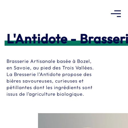
Warning
:
file_get_contents(/home/clients/c61ed59737d6b171fafbf724f2
admin/css/view-transitions.min.css): Failed to open stream: No
L'Antidote - Brasser
such file or directory in
/home/clients/c61ed59737d6b171fafbf724f2d44392/sites/merc
includes/view-transitions.php
on line
Brasserie Artisanale basée à Bozel,
29
en Savoie, au pied des Trois Vallées.
La Bresserie l’Antidote propose des
bières savoureuses, curieuses et
pétillantes dont les ingrédients sont
issus de l’agriculture biologique.