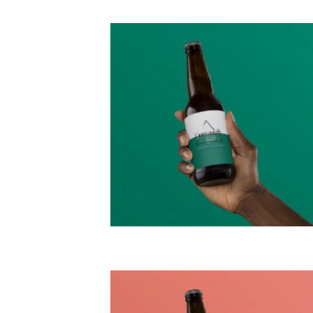
Montagnard
plutôt bav
Par téléphone
+33 4 13 33 34 18
236 Av. du Centenaire,
73700 Bourg-Saint-Maurice,